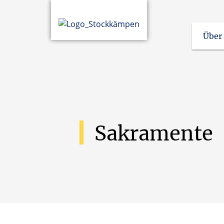
Über
Rat der Pfarreien (ehe
Sakramente