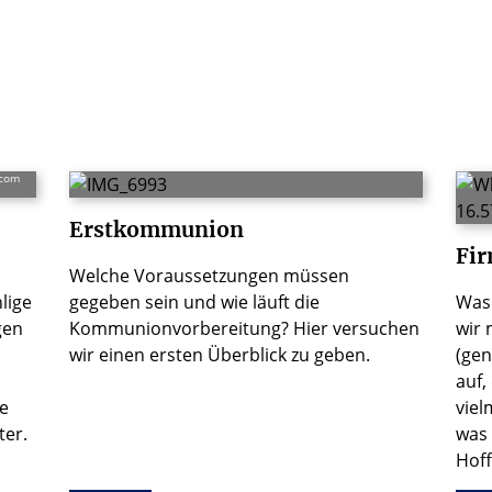
.com
Erstkommunion
Fi
Welche Voraussetzungen müssen
lige
gegeben sein und wie läuft die
Was 
gen
Kommunionvorbereitung? Hier versuchen
wir 
wir einen ersten Überblick zu geben.
(gen
auf,
ie
viel
ter.
was 
Hof