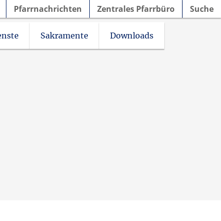
Pfarrnachrichten
Zentrales Pfarrbüro
Suche
enste
Sakramente
Downloads
ionsprozess
. Nikolaus Borgholzhausen – Brincke
Friedhofsatzung / Gebührensatzung