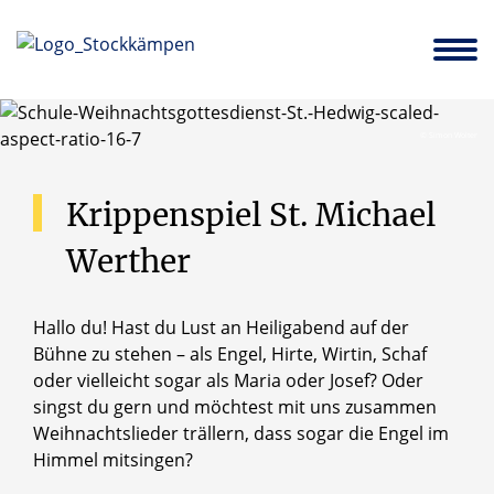
Über uns
Kirchorte
Prävention sexualisierter Gewalt
Aufbruch – Immobilienstrategie und Transforamtionsprozess
St. Marien und St. Nikolaus Borgholzhausen – Brincke
© Simon Wolter
Krippenspiel
St.
Michael
Werther
Hallo du! Hast du Lust an Heiligabend auf der
Bühne zu stehen – als Engel, Hirte, Wirtin, Schaf
oder vielleicht sogar als Maria oder Josef? Oder
singst du gern und möchtest mit uns zusammen
Weihnachtslieder trällern, dass sogar die Engel im
Himmel mitsingen?