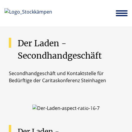
Über uns
Kirchorte
Prävention sexualisierter Gewalt
Aufbruch – Immobilienstrategie und Transforamtionsprozess
St. Marien und St. Nikolaus Borgholzhausen – Brincke
Der
Laden
-
Secondhandgeschäft
Secondhandgeschäft und Kontaktstelle für
Bedürftige der Caritaskonferenz Steinhagen
© Simon Wolter
Der
Laden
-